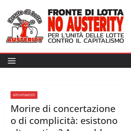
Salta
al
contenuto
APPUNTAMENTI
Morire di concertazione
o di complicità: esistono