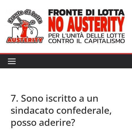
Salta
al
contenuto
7. Sono iscritto a un
sindacato confederale,
posso aderire?